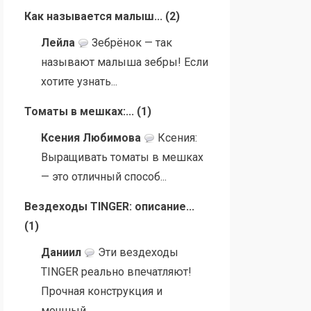
Как называется малыш...
(
2
)
Лейла
Зебрёнок — так
называют малыша зебры! Если
хотите узнать...
Томаты в мешках:...
(
1
)
Ксения Любимова
Ксения:
Выращивать томаты в мешках
— это отличный способ...
Вездеходы TINGER: описание...
(
1
)
Даниил
Эти вездеходы
TINGER реально впечатляют!
Прочная конструкция и
мощный...