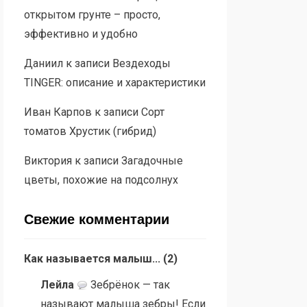
открытом грунте – просто,
эффективно и удобно
Даниил
к записи
Вездеходы
TINGER: описание и характеристики
Иван Карпов
к записи
Сорт
томатов Хрустик (гибрид)
Виктория
к записи
Загадочные
цветы, похожие на подсолнух
Свежие комментарии
Как называется малыш...
(
2
)
Лейла
Зебрёнок — так
называют малыша зебры! Если