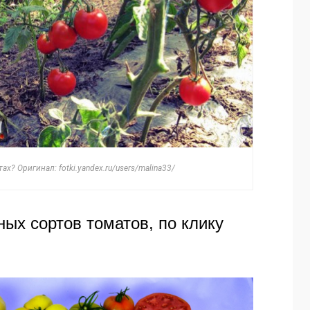
х? Оригинал: fotki.yandex.ru/users/malina33/
ых сортов томатов, по клику