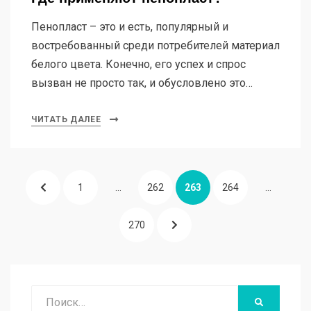
Пенопласт – это и есть, популярный и
востребованный среди потребителей материал
белого цвета. Конечно, его успех и спрос
вызван не просто так, и обусловлено это…
ЧИТАТЬ ДАЛЕЕ
Пагинация
ПРЕДЫДУЩАЯ
СТРАНИЦА
СТРАНИЦА
СТРАНИЦА
СТРАНИЦА
1
…
262
263
264
…
записей
СТРАНИЦА
СТРАНИЦА
СЛЕДУЮЩАЯ
270
СТРАНИЦА
Поиск
НАЙТИ