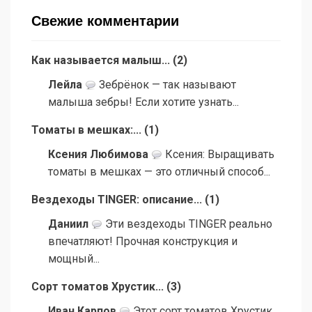
Свежие комментарии
Как называется малыш...
(
2
)
Лейла
Зебрёнок — так называют
малыша зебры! Если хотите узнать...
Томаты в мешках:...
(
1
)
Ксения Любимова
Ксения: Выращивать
томаты в мешках — это отличный способ...
Вездеходы TINGER: описание...
(
1
)
Даниил
Эти вездеходы TINGER реально
впечатляют! Прочная конструкция и
мощный...
Сорт томатов Хрустик...
(
3
)
Иван Карпов
Этот сорт томатов Хрустик