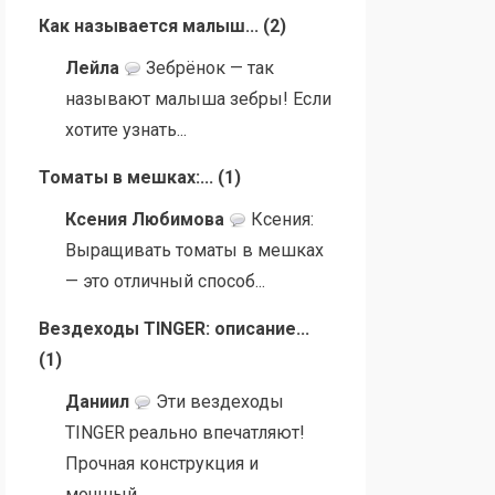
Как называется малыш...
(
2
)
Лейла
Зебрёнок — так
называют малыша зебры! Если
хотите узнать...
Томаты в мешках:...
(
1
)
Ксения Любимова
Ксения:
Выращивать томаты в мешках
— это отличный способ...
Вездеходы TINGER: описание...
(
1
)
Даниил
Эти вездеходы
TINGER реально впечатляют!
Прочная конструкция и
мощный...