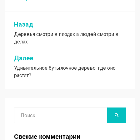
Назад
Навигация
Деревья смотри в плодах а людей смотри в
по
делах
записям
Далее
Удивительное бутылочное дерево: где оно
растет?
Поиск
НАЙТИ
Свежие комментарии