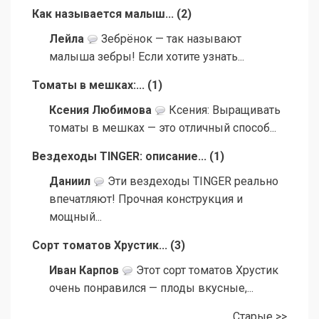
Как называется малыш...
(
2
)
Лейла
Зебрёнок — так называют
малыша зебры! Если хотите узнать...
Томаты в мешках:...
(
1
)
Ксения Любимова
Ксения: Выращивать
томаты в мешках — это отличный способ...
Вездеходы TINGER: описание...
(
1
)
Даниил
Эти вездеходы TINGER реально
впечатляют! Прочная конструкция и
мощный...
Сорт томатов Хрустик...
(
3
)
Иван Карпов
Этот сорт томатов Хрустик
очень понравился — плоды вкусные,...
Старые >>