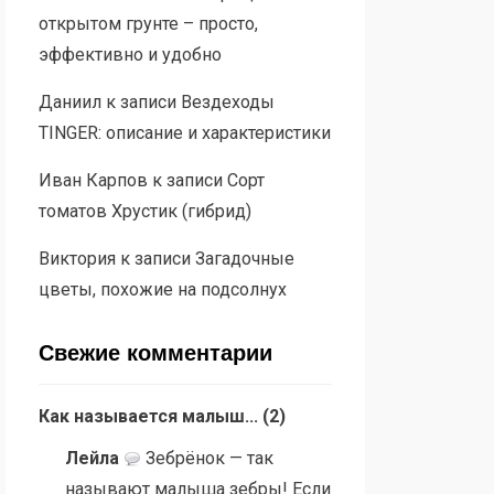
открытом грунте – просто,
эффективно и удобно
Даниил
к записи
Вездеходы
TINGER: описание и характеристики
Иван Карпов
к записи
Сорт
томатов Хрустик (гибрид)
Виктория
к записи
Загадочные
цветы, похожие на подсолнух
Свежие комментарии
Как называется малыш...
(
2
)
Лейла
Зебрёнок — так
называют малыша зебры! Если