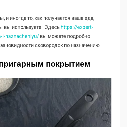
 и иногда то, как получается ваша еда,
оды вы используете. Здесь
https://expert-
m-i-naznacheniyu/
вы можете подробно
разновидности сковородок по назначению.
типригарным покрытием