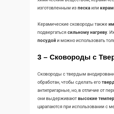
изготовленным из
песка
или
керам
Керамические сковороды также
им
подвергаться
сильному нагреву
. И
посудой
и можно использовать тол
3 – Сковороды с Тв
Сковороды с твердым анодировани
обработан, чтобы сделать его
твер
антипригарные, но, в отличие от пе
они
выдерживают
высокие темпе
царапаются при использовании с м