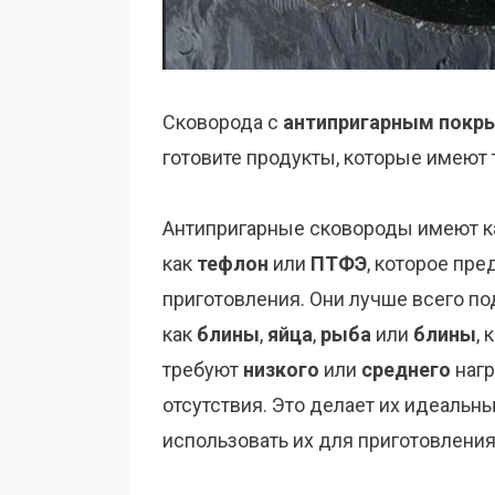
Сковорода с
антипригарным покр
готовите продукты, которые имеют
Антипригарные сковороды имеют ка
как
тефлон
или
ПТФЭ
, которое пр
приготовления. Они лучше всего по
как
блины
,
яйца
,
рыба
или
блины
,
требуют
низкого
или
среднего
нагр
отсутствия. Это делает их идеаль
использовать их для приготовлени