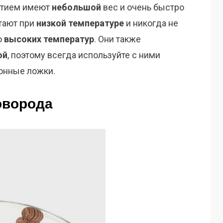
ытием имеют
небольшой
вес и очень быстро
отают при
низкой температуре
и никогда не
ю
высоких температур
. Они также
ой
, поэтому всегда используйте с ними
онные ложки.
оворода