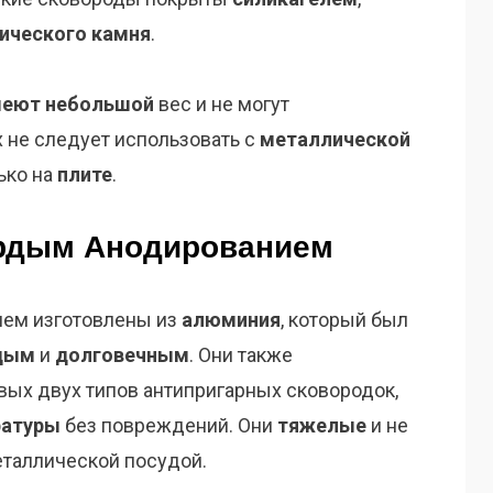
ического
камня
.
еют небольшой
вес и не могут
х не следует использовать с
металлической
ько на
плите
.
ердым Анодированием
ем изготовлены из
алюминия
, который был
дым
и
долговечным
. Они также
рвых двух типов антипригарных сковородок,
ратуры
без повреждений. Они
тяжелые
и не
еталлической посудой.