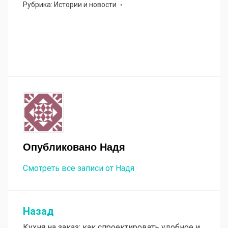
Рубрика:
Истории и новости
Опубликовано
Надя
Смотреть все записи от Надя
Назад
Навигация
Кухня на заказ: как спроектировать удобное и