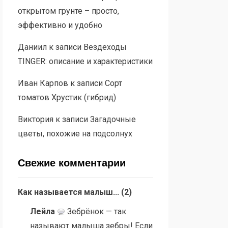
открытом грунте – просто,
эффективно и удобно
Даниил
к записи
Вездеходы
TINGER: описание и характеристики
Иван Карпов
к записи
Сорт
томатов Хрустик (гибрид)
Виктория
к записи
Загадочные
цветы, похожие на подсолнух
Свежие комментарии
Как называется малыш...
(
2
)
Лейла
Зебрёнок — так
называют малыша зебры! Если