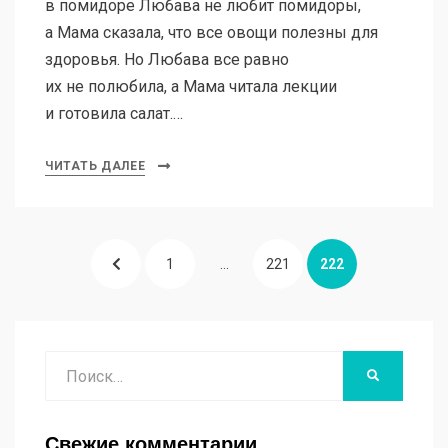
в помидоре Любава не любит помидоры,
а Мама сказала, что все овощи полезны для
здоровья. Но Любава все равно
их не полюбила, а Мама читала лекции
и готовила салат.…
ЧИТАТЬ ДАЛЕЕ
Пагинация
ПРЕДЫДУЩАЯ
СТРАНИЦА
СТРАНИЦА
СТРАНИЦА
1
…
221
222
записей
СТРАНИЦА
Поиск
НАЙТИ
Свежие комментарии