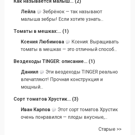
Как называется малыш...
(
2
)
Лейла
Зебрёнок — так называют
малыша зебры! Если хотите узнать...
Томаты в мешках:...
(
1
)
Ксения Любимова
Ксения: Выращивать
томаты в мешках — это отличный способ...
Вездеходы TINGER: описание...
(
1
)
Даниил
Эти вездеходы TINGER реально
впечатляют! Прочная конструкция и
мощный...
Сорт томатов Хрустик...
(
3
)
Иван Карпов
Этот сорт томатов Хрустик
очень понравился — плоды вкусные,...
Старые >>