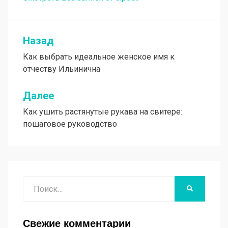
Назад
Навигация
Как выбрать идеальное женское имя к
по
отчеству Ильинична
записям
Далее
Как ушить растянутые рукава на свитере:
пошаговое руководство
Поиск
НАЙТИ
Свежие комментарии