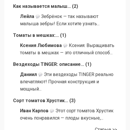
Как называется малыш...
(
2
)
Лейла
Зебрёнок — так называют
малыша зебры! Если хотите узнать...
Томаты в мешках:...
(
1
)
Ксения Любимова
Ксения: Выращивать
томаты в мешках — это отличный способ...
Вездеходы TINGER: описание...
(
1
)
Даниил
Эти вездеходы TINGER реально
впечатляют! Прочная конструкция и
мощный...
Сорт томатов Хрустик...
(
3
)
Иван Карпов
Этот сорт томатов Хрустик
очень понравился — плоды вкусные,...
Старые >>