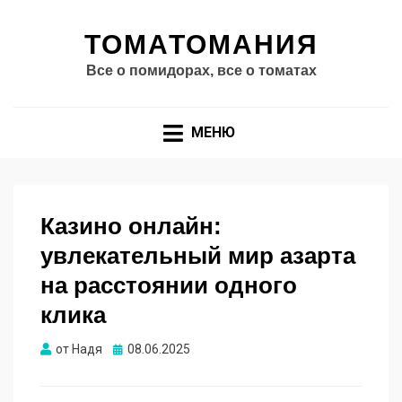
ТОМАТОМАНИЯ
Все о помидорах, все о томатах
МЕНЮ
Казино онлайн:
увлекательный мир азарта
на расстоянии одного
клика
Опубликовано
от
Надя
08.06.2025