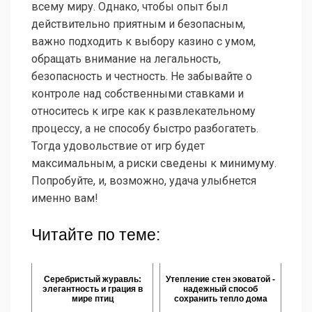
всему миру. Однако, чтобы опыт был
действительно приятным и безопасным,
важно подходить к выбору казино с умом,
обращать внимание на легальность,
безопасность и честность. Не забывайте о
контроле над собственными ставками и
относитесь к игре как к развлекательному
процессу, а не способу быстро разбогатеть.
Тогда удовольствие от игр будет
максимальным, а риски сведены к минимуму.
Попробуйте, и, возможно, удача улыбнется
именно вам!
Читайте по теме:
Серебристый журавль:
Утепление стен эковатой -
элегантность и грация в
надежный способ
мире птиц
сохранить тепло дома