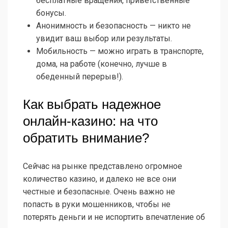
бесплатные вращения, приветственные
бонусы.
Анонимность и безопасность — никто не
увидит ваш выбор или результаты.
Мобильность — можно играть в транспорте,
дома, на работе (конечно, лучше в
обеденный перерыв!).
Как выбрать надежное
онлайн-казино: на что
обратить внимание?
Сейчас на рынке представлено огромное
количество казино, и далеко не все они
честные и безопасные. Очень важно не
попасть в руки мошенников, чтобы не
потерять деньги и не испортить впечатление об