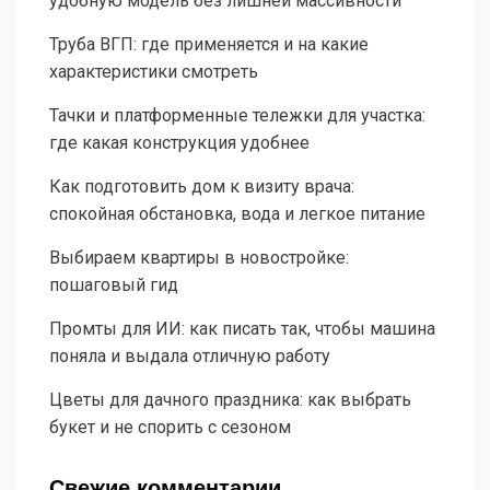
удобную модель без лишней массивности
Труба ВГП: где применяется и на какие
характеристики смотреть
Тачки и платформенные тележки для участка:
где какая конструкция удобнее
Как подготовить дом к визиту врача:
спокойная обстановка, вода и легкое питание
Выбираем квартиры в новостройке:
пошаговый гид
Промты для ИИ: как писать так, чтобы машина
поняла и выдала отличную работу
Цветы для дачного праздника: как выбрать
букет и не спорить с сезоном
Свежие комментарии