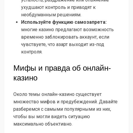
ухудшают контроль и приводят к
необдуманным решениям.
Используйте функцию самозапрета:
многие казино предлагают возможность
временно заблокировать аккаунт, если
чувствуете, что азарт выходит из-под
контроля.
Мифы и правда об онлайн-
казино
Около темы онлайн-казино существует
множество мифов и предубеждений. Давайте
разберемся с самыми популярными из них,
чтобы вы могли видеть ситуацию
максимально объективно.