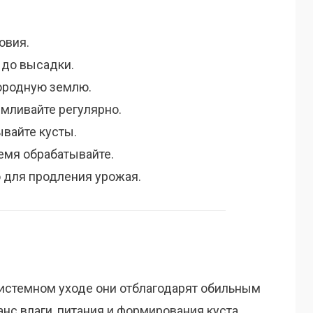
овия.
 до высадки.
ородную землю.
мливайте регулярно.
вайте кусты.
емя обрабатывайте.
 для продления урожая.
системном уходе они отблагодарят обильным
нс влаги, питания и формирования куста.