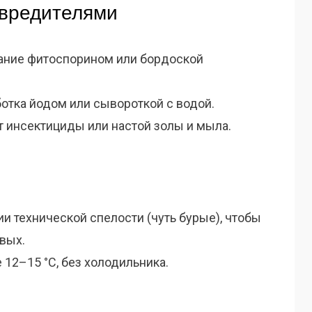
 вредителями
ание фитоспорином или бордоской
отка йодом или сывороткой с водой.
т инсектициды или настой золы и мыла.
и технической спелости (чуть бурые), чтобы
вых.
 12–15 °C, без холодильника.