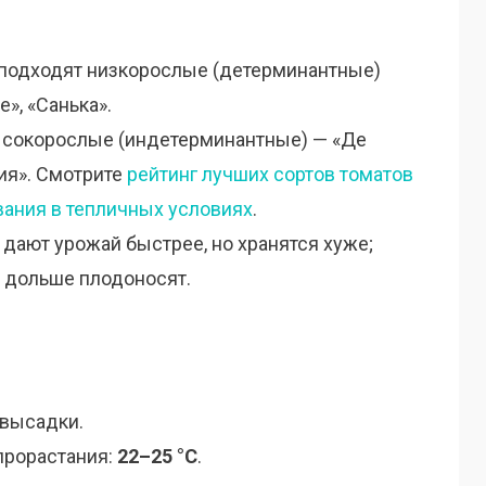
 подходят низкорослые (детерминантные)
е», «Санька».
высокорослые (индетерминантные) — «Де
ция». Смотрите
рейтинг лучших сортов томатов
ания в тепличных условиях
.
е дают урожай быстрее, но хранятся хуже;
и дольше плодоносят.
 высадки.
прорастания:
22–25 °C
.