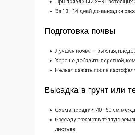
При появлении 2–3 настоящих 
За 10–14 дней до высадки расс
Подготовка почвы
Лучшая почва — рыхлая, плодор
Хорошо добавить перегной, ком
Нельзя сажать после картофеля
Высадка в грунт или т
Схема посадки: 40–50 см межд
Рассаду сажают в тёплую земл
листьев.