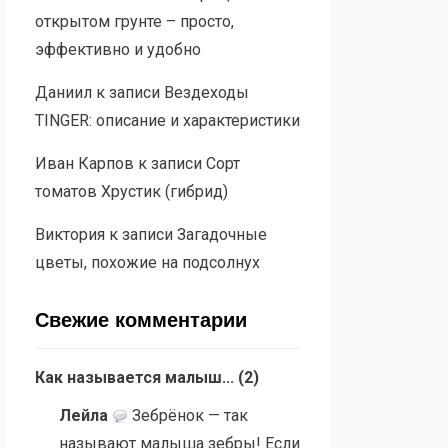
открытом грунте – просто,
эффективно и удобно
Даниил
к записи
Вездеходы
TINGER: описание и характеристики
Иван Карпов
к записи
Сорт
томатов Хрустик (гибрид)
Виктория
к записи
Загадочные
цветы, похожие на подсолнух
Свежие комментарии
Как называется малыш...
(
2
)
Лейла
Зебрёнок — так
называют малыша зебры! Если