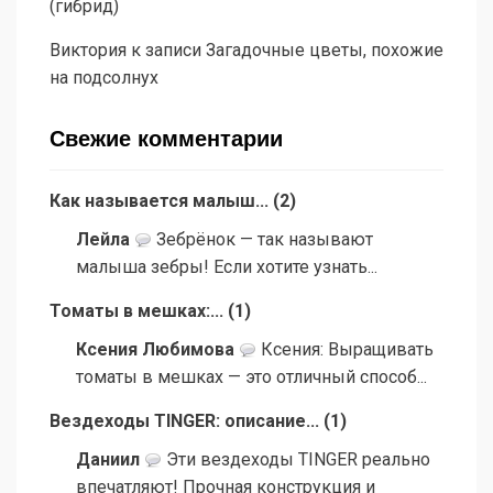
(гибрид)
Виктория
к записи
Загадочные цветы, похожие
на подсолнух
Свежие комментарии
Как называется малыш...
(
2
)
Лейла
Зебрёнок — так называют
малыша зебры! Если хотите узнать...
Томаты в мешках:...
(
1
)
Ксения Любимова
Ксения: Выращивать
томаты в мешках — это отличный способ...
Вездеходы TINGER: описание...
(
1
)
Даниил
Эти вездеходы TINGER реально
впечатляют! Прочная конструкция и