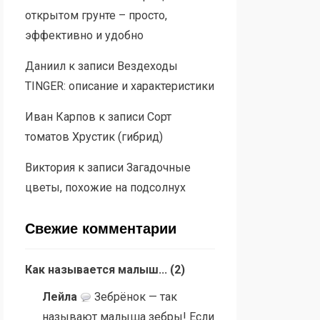
открытом грунте – просто,
эффективно и удобно
Даниил
к записи
Вездеходы
TINGER: описание и характеристики
Иван Карпов
к записи
Сорт
томатов Хрустик (гибрид)
Виктория
к записи
Загадочные
цветы, похожие на подсолнух
Свежие комментарии
Как называется малыш...
(
2
)
Лейла
Зебрёнок — так
называют малыша зебры! Если