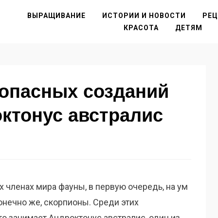
ВЫРАЩИВАНИЕ
ИСТОРИИ И НОВОСТИ
РЕ
КРАСОТА
ДЕТЯМ
 опасных созданий
ктонус австралис
х членах мира фауны, в первую очередь, на ум
конечно же, скорпионы. Среди этих
о занимает Андроктонус австралис, один из