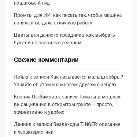
пошаговый гид
Промты для ИИ: как писать так, чтобы машина
поняла и выдала отличную работу
Цветы для дачного праздника: как выбрать
букет и не спорить с сезоном
Свежие комментарии
Лейла
к записи
Как называется малыш зебры?
Узнайте об этом и о многом другом о зебрах
Ксения Любимова
к записи
Томаты в мешках:
выращивание в открытом грунте – просто,
эффективно и удобно
Даниил
к записи
Вездеходы TINGER: описание
и характеристики