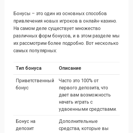
Бонусы – это один из основных способов
привлечения новых игроков в онлайн-казино.
На самом деле существует множество
различных форм бонусов, и в этом разделе мы
их рассмотрим более подробно. Вот несколько
самых популярных:
Тип бонуса
Описание
Приветственный
Часто это 100% от
бонус
первого депозита, что
дает вам возможность
начать играть с
удвоенными средствами.
Бонус на
Дополнительные
депозит
средства, которые вы