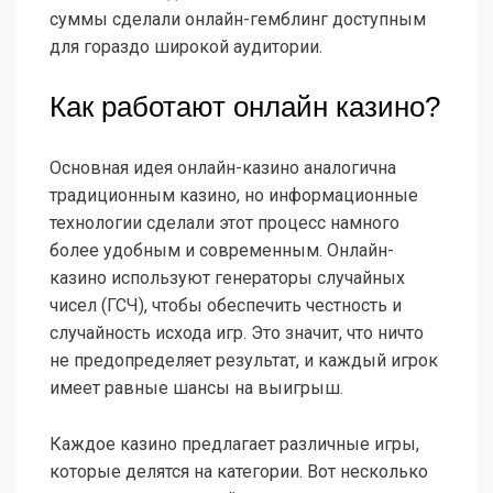
суммы сделали онлайн-гемблинг доступным
для гораздо широкой аудитории.
Как работают онлайн казино?
Основная идея онлайн-казино аналогична
традиционным казино, но информационные
технологии сделали этот процесс намного
более удобным и современным. Онлайн-
казино используют генераторы случайных
чисел (ГСЧ), чтобы обеспечить честность и
случайность исхода игр. Это значит, что ничто
не предопределяет результат, и каждый игрок
имеет равные шансы на выигрыш.
Каждое казино предлагает различные игры,
которые делятся на категории. Вот несколько