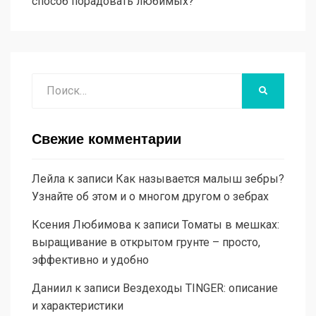
способ порадовать любимых?
Поиск
НАЙТИ
Свежие комментарии
Лейла
к записи
Как называется малыш зебры?
Узнайте об этом и о многом другом о зебрах
Ксения Любимова
к записи
Томаты в мешках:
выращивание в открытом грунте – просто,
эффективно и удобно
Даниил
к записи
Вездеходы TINGER: описание
и характеристики