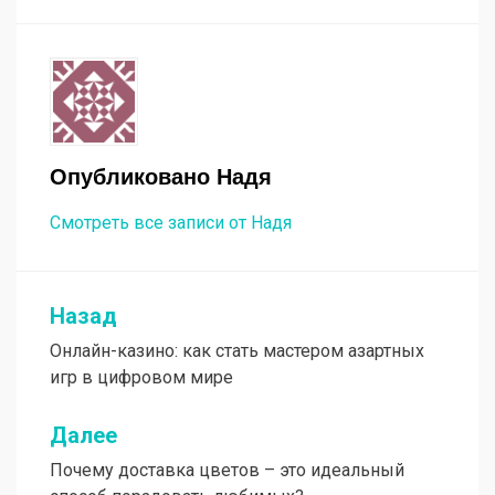
Опубликовано
Надя
Смотреть все записи от Надя
Назад
Навигация
Онлайн-казино: как стать мастером азартных
по
игр в цифровом мире
записям
Далее
Почему доставка цветов – это идеальный