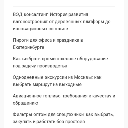
ВЭД консалтинг: История развития
вагоностроения: от деревянных платформ до
инновационных составов.
Пироги для офиса и праздника в
Екатеринбурге
Как выбрать промышленное оборудование
под задачу производства
Однодневные экскурсии из Москвы: как
выбрать маршрут на выходные
Авиационное топливо: требования к качеству и
обращению
Фильтры оптом для спецтехники: как выбрать,
закупать и работать без простоев