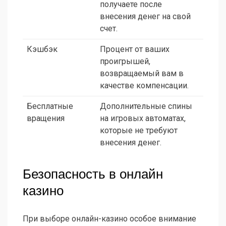
получаете после
внесения денег на свой
счет.
Кэшбэк
Процент от ваших
проигрышей,
возвращаемый вам в
качестве компенсации.
Бесплатные
Дополнительные спины
вращения
на игровых автоматах,
которые не требуют
внесения денег.
Безопасность в онлайн
казино
При выборе онлайн-казино особое внимание