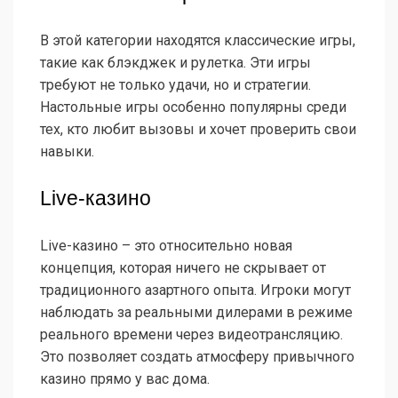
В этой категории находятся классические игры,
такие как блэкджек и рулетка. Эти игры
требуют не только удачи, но и стратегии.
Настольные игры особенно популярны среди
тех, кто любит вызовы и хочет проверить свои
навыки.
Live-казино
Live-казино – это относительно новая
концепция, которая ничего не скрывает от
традиционного азартного опыта. Игроки могут
наблюдать за реальными дилерами в режиме
реального времени через видеотрансляцию.
Это позволяет создать атмосферу привычного
казино прямо у вас дома.