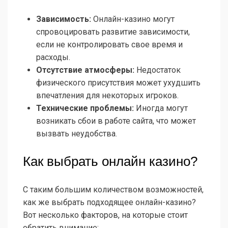
Зависимость:
Онлайн-казино могут
спровоцировать развитие зависимости,
если не контролировать свое время и
расходы.
Отсутствие атмосферы:
Недостаток
физического присутствия может ухудшить
впечатления для некоторых игроков.
Технические проблемы:
Иногда могут
возникать сбои в работе сайта, что может
вызвать неудобства.
Как выбрать онлайн казино?
С таким большим количеством возможностей,
как же выбрать подходящее онлайн-казино?
Вот несколько факторов, на которые стоит
обратить внимание: