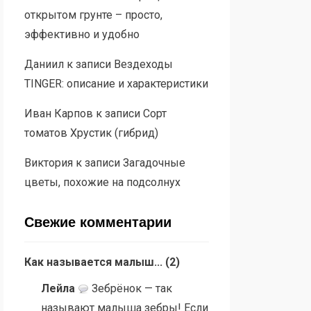
открытом грунте – просто,
эффективно и удобно
Даниил
к записи
Вездеходы
TINGER: описание и характеристики
Иван Карпов
к записи
Сорт
томатов Хрустик (гибрид)
Виктория
к записи
Загадочные
цветы, похожие на подсолнух
Свежие комментарии
Как называется малыш...
(
2
)
Лейла
Зебрёнок — так
называют малыша зебры! Если