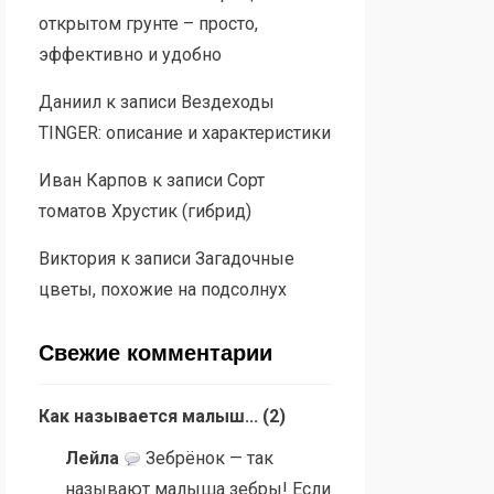
открытом грунте – просто,
эффективно и удобно
Даниил
к записи
Вездеходы
TINGER: описание и характеристики
Иван Карпов
к записи
Сорт
томатов Хрустик (гибрид)
Виктория
к записи
Загадочные
цветы, похожие на подсолнух
Свежие комментарии
Как называется малыш...
(
2
)
Лейла
Зебрёнок — так
называют малыша зебры! Если