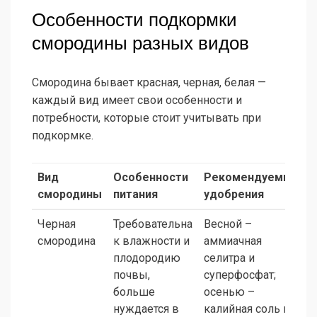
Особенности подкормки
смородины разных видов
Смородина бывает красная, черная, белая —
каждый вид имеет свои особенности и
потребности, которые стоит учитывать при
подкормке.
Вид
Особенности
Рекомендуемые
смородины
питания
удобрения
Черная
Требовательна
Весной –
смородина
к влажности и
аммиачная
плодородию
селитра и
почвы,
суперфосфат;
больше
осенью –
нуждается в
калийная соль и