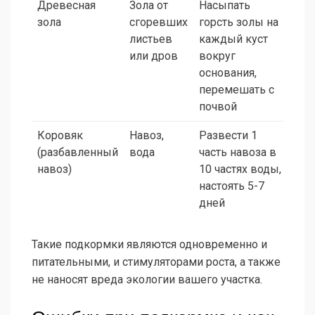
Древесная
Зола от
Насыпать
Вес
зола
сгоревших
горсть золы на
осе
листьев
каждый куст
или дров
вокруг
основания,
перемешать с
почвой
Коровяк
Навоз,
Развести 1
Ран
(разбавленный
вода
часть навоза в
вес
навоз)
10 частях воды,
настоять 5-7
дней
Такие подкормки являются одновременно и
питательными, и стимуляторами роста, а также
не наносят вреда экологии вашего участка.