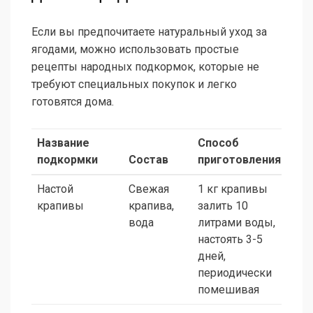
Если вы предпочитаете натуральный уход за
ягодами, можно использовать простые
рецепты народных подкормок, которые не
требуют специальных покупок и легко
готовятся дома.
Название
Способ
Пер
подкормки
Состав
приготовления
вне
Настой
Свежая
1 кг крапивы
Вес
крапивы
крапива,
залить 10
пос
вода
литрами воды,
пер
настоять 3-5
поб
дней,
периодически
помешивая