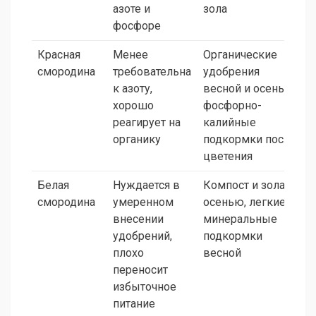
азоте и
зола
фосфоре
Красная
Менее
Органические
смородина
требовательна
удобрения
к азоту,
весной и осенью,
хорошо
фосфорно-
реагирует на
калийные
органику
подкормки после
цветения
Белая
Нуждается в
Компост и зола
смородина
умеренном
осенью, легкие
внесении
минеральные
удобрений,
подкормки
плохо
весной
переносит
избыточное
питание