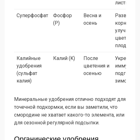
листьев
Суперфосфат
Фосфор
Весна и
Развитие
(P)
осень
корней,
улучшени
цветения 
плодонош
Калийные
Калий (K)
После
Укреплен
удобрения
цветения и
иммунитет
(сульфат
осенью
подготовк
калия)
зимовке
Минеральные удобрения отлично подходят для
точечной подкормки, если вы заметили, что
смородине не хватает какого-то элемента, или
для сезонной регулярной подсыпки.
Органические удобрения