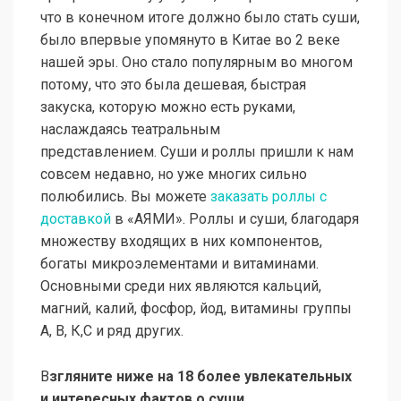
что в конечном итоге должно было стать суши,
было впервые упомянуто в Китае во 2 веке
нашей эры. Оно стало популярным во многом
потому, что это была дешевая, быстрая
закуска, которую можно есть руками,
наслаждаясь театральным
представлением. Суши и роллы пришли к нам
совсем недавно, но уже многих сильно
полюбились. Вы можете
заказать роллы с
доставкой
в «АЯМИ». Роллы и суши, благодаря
множеству входящих в них компонентов,
богаты микроэлементами и витаминами.
Основными среди них являются кальций,
магний, калий, фосфор, йод, витамины группы
А, В, К,С и ряд других.
В
згляните ниже на 18 более увлекательных
и интересных фактов о суши.