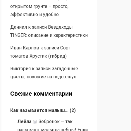
открытом грунте – просто,
эффективно и удобно
Даниил
к записи
Вездеходы
TINGER: описание и характеристики
Иван Карпов
к записи
Сорт
томатов Хрустик (гибрид)
Виктория
к записи
Загадочные
цветы, похожие на подсолнух
Свежие комментарии
Как называется малыш...
(
2
)
Лейла
Зебрёнок — так
называют малыша зебры! Если