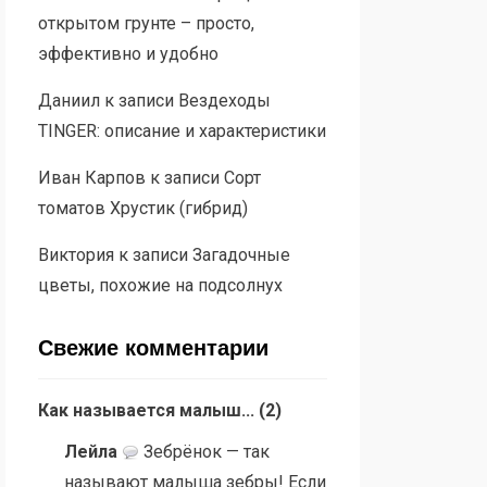
открытом грунте – просто,
эффективно и удобно
Даниил
к записи
Вездеходы
TINGER: описание и характеристики
Иван Карпов
к записи
Сорт
томатов Хрустик (гибрид)
Виктория
к записи
Загадочные
цветы, похожие на подсолнух
Свежие комментарии
Как называется малыш...
(
2
)
Лейла
Зебрёнок — так
называют малыша зебры! Если