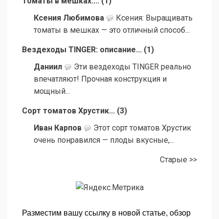
Томаты в мешках:...
(
1
)
Ксения Любимова
Ксения: Выращивать
томаты в мешках — это отличный способ...
Вездеходы TINGER: описание...
(
1
)
Даниил
Эти вездеходы TINGER реально
впечатляют! Прочная конструкция и
мощный...
Сорт томатов Хрустик...
(
3
)
Иван Карпов
Этот сорт томатов Хрустик
очень понравился — плоды вкусные,...
Старые >>
Разместим вашу ссылку в новой статье, обзор