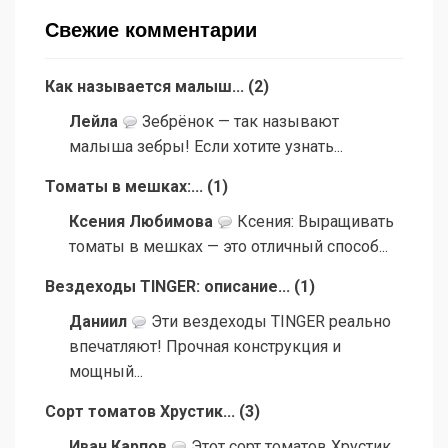
Свежие комментарии
Как называется малыш...
(
2
)
Лейла
Зебрёнок — так называют
малыша зебры! Если хотите узнать...
Томаты в мешках:...
(
1
)
Ксения Любимова
Ксения: Выращивать
томаты в мешках — это отличный способ...
Вездеходы TINGER: описание...
(
1
)
Даниил
Эти вездеходы TINGER реально
впечатляют! Прочная конструкция и
мощный...
Сорт томатов Хрустик...
(
3
)
Иван Карпов
Этот сорт томатов Хрустик