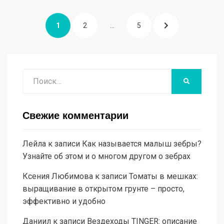
Пагинация
СТРАНИЦА
СТРАНИЦА
СТРАНИЦА
СЛЕДУЮЩАЯ
1
2
…
5
записей
СТРАНИЦА
Поиск
НАЙТИ
Свежие комментарии
Лейла
к записи
Как называется малыш зебры?
Узнайте об этом и о многом другом о зебрах
Ксения Любимова
к записи
Томаты в мешках:
выращивание в открытом грунте – просто,
эффективно и удобно
Даниил
к записи
Вездеходы TINGER: описание