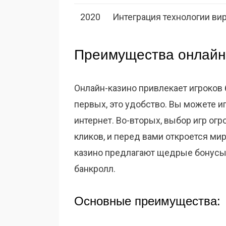
2020
Интеграция технологии вир
Преимущества онлайн
Онлайн-казино привлекает игроков
первых, это удобство. Вы можете иг
интернет. Во-вторых, выбор игр ог
кликов, и перед вами откроется мир
казино предлагают щедрые бонусы 
банкролл.
Основные преимущества: