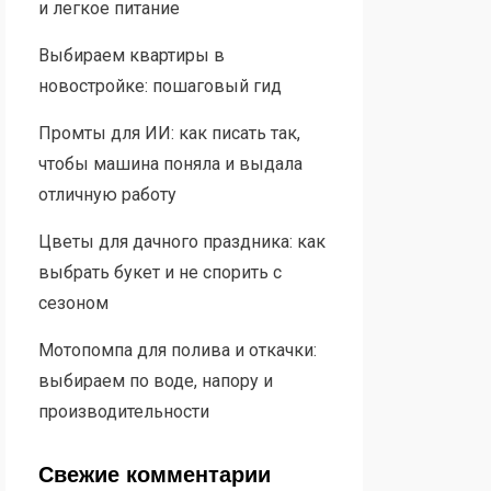
и легкое питание
Выбираем квартиры в
новостройке: пошаговый гид
Промты для ИИ: как писать так,
чтобы машина поняла и выдала
отличную работу
Цветы для дачного праздника: как
выбрать букет и не спорить с
сезоном
Мотопомпа для полива и откачки:
выбираем по воде, напору и
производительности
Свежие комментарии