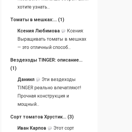
хотите узнать...
Томаты в мешках:...
(
1
)
Ксения Любимова
Ксения:
Выращивать томаты в мешках
— это отличный способ...
Вездеходы TINGER: описание...
(
1
)
Даниил
Эти вездеходы
TINGER реально впечатляют!
Прочная конструкция и
мощный...
Сорт томатов Хрустик...
(
3
)
Иван Карпов
Этот сорт