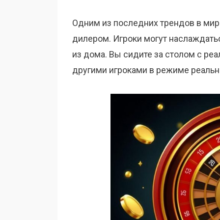
Одним из последних трендов в мир
дилером. Игроки могут наслаждать
из дома. Вы сидите за столом с ре
другими игроками в режиме реальн