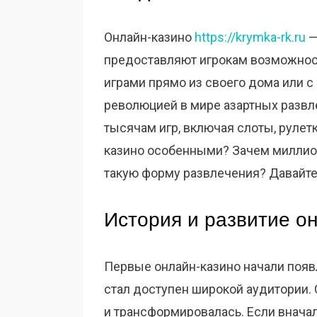
Онлайн-казино
https://krymka-rk.ru
—
предоставляют игрокам возможнос
играми прямо из своего дома или с
революцией в мире азартных развл
тысячам игр, включая слоты, рулетк
казино особенными? Зачем миллио
такую форму развлечения? Давайте
История и развитие о
Первые онлайн-казино начали появл
стал доступен широкой аудитории. 
и трансформировалась. Если внача