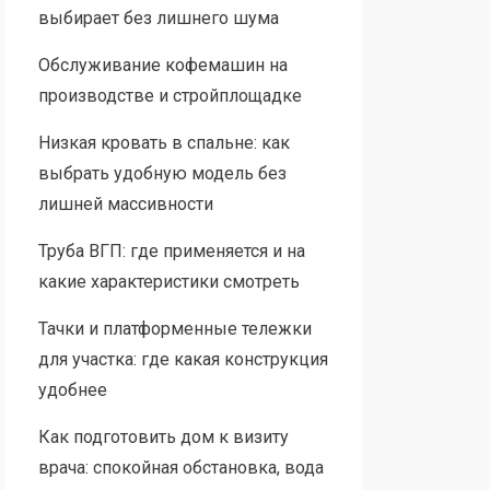
выбирает без лишнего шума
Обслуживание кофемашин на
производстве и стройплощадке
Низкая кровать в спальне: как
выбрать удобную модель без
лишней массивности
Труба ВГП: где применяется и на
какие характеристики смотреть
Тачки и платформенные тележки
для участка: где какая конструкция
удобнее
Как подготовить дом к визиту
врача: спокойная обстановка, вода