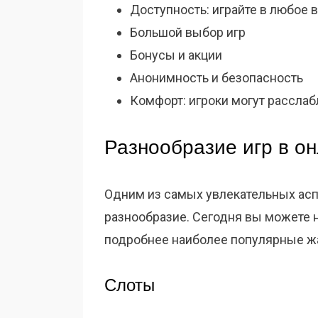
Доступность: играйте в любое 
Большой выбор игр
Бонусы и акции
Анонимность и безопасность
Комфорт: игроки могут расслаб
Разнообразие игр в о
Одним из самых увлекательных асп
разнообразие. Сегодня вы можете н
подробнее наиболее популярные жа
Слоты