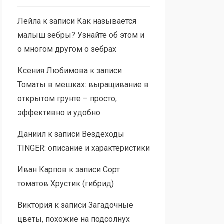
Лейла
к записи
Как называется
малыш зебры? Узнайте об этом и
о многом другом о зебрах
Ксения Любимова
к записи
Томаты в мешках: выращивание в
открытом грунте – просто,
эффективно и удобно
Даниил
к записи
Вездеходы
TINGER: описание и характеристики
Иван Карпов
к записи
Сорт
томатов Хрустик (гибрид)
Виктория
к записи
Загадочные
цветы, похожие на подсолнух