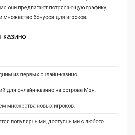
час они предлагают потрясающую графику,
 множество бонусов для игроков.
-казино
одним из первых онлайн-казино.
й для онлайн-казино на острове Мэн.
ем множества новых игроков.
ятся популярными, доступными с любого