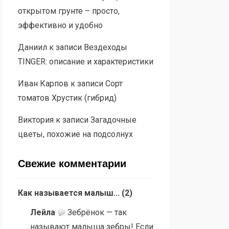
открытом грунте – просто,
эффективно и удобно
Даниил
к записи
Вездеходы
TINGER: описание и характеристики
Иван Карпов
к записи
Сорт
томатов Хрустик (гибрид)
Виктория
к записи
Загадочные
цветы, похожие на подсолнух
Свежие комментарии
Как называется малыш...
(
2
)
Лейла
Зебрёнок — так
называют малыша зебры! Если