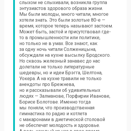
слыхом не слыхивали, возникла группа
энтузиастов здорового образа жизни.
Мы были молоды, много читали, многое
хотели знать. Это были золотые 80-е —
время, которое теперь называют застоем.
Может быть, застой и присутствовал где-
то в промышленности или политике,
но только не в умах. Все знают, как
за одну ночь читали Солженицына,
обсуждали на кухне высылку Бродского.
Но сквозь железный занавес до нас
долетали не только литературные
шедевры, но и идеи Брэгга, Шелтона,
Уокера. А на кухне травили не только
анекдоты про Брежнева,
но и рассказывали об удивительных
людях — Залманове, Порфирии Иванове,
Борисе Болотове. Именно тогда
мы поняли, что производственная
гимнастика по радио и котлета
с макаронами в диетической столовой
не обеспечат молодость и здоровье.