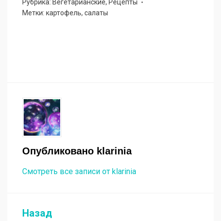
Рубрика:
Вегетарианские
,
Рецепты
Метки:
картофель
,
салаты
Опубликовано
klarinia
Смотреть все записи от klarinia
Назад
Навигация