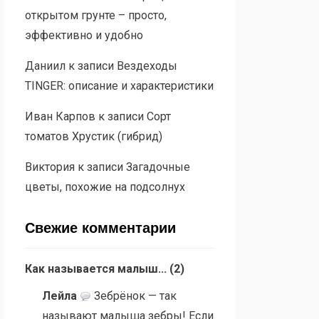
открытом грунте – просто,
эффективно и удобно
Даниил
к записи
Вездеходы
TINGER: описание и характеристики
Иван Карпов
к записи
Сорт
томатов Хрустик (гибрид)
Виктория
к записи
Загадочные
цветы, похожие на подсолнух
Свежие комментарии
Как называется малыш...
(
2
)
Лейла
Зебрёнок — так
называют малыша зебры! Если