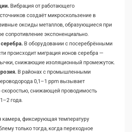
ции.
Вибрация от работающего
сточников создаёт микроскользение в
азивные оксиды металлов, образующиеся при
ое сопротивление экспоненциально.
серебра.
В оборудовании с посеребрёнными
сти происходит миграция ионов серебра —
ычки, снижающие изоляционный промежуток.
розия.
В районах с промышленными
сероводорода 0,1–1 ppm вызывает
о скоростью, снижающей проводимость
1–2 года.
я камера, фиксирующая температуру
блему только тогда, когда переходное