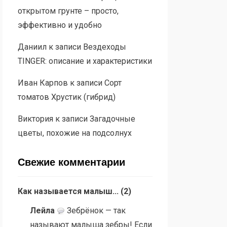
открытом грунте – просто,
эффективно и удобно
Даниил
к записи
Вездеходы
TINGER: описание и характеристики
Иван Карпов
к записи
Сорт
томатов Хрустик (гибрид)
Виктория
к записи
Загадочные
цветы, похожие на подсолнух
Свежие комментарии
Как называется малыш...
(
2
)
Лейла
Зебрёнок — так
называют малыша зебры! Если