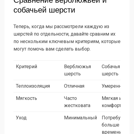
Сравнение верблюжьей и
собачьей шерсти
Теперь, когда мы рассмотрели каждую из
шерстей по отдельности, давайте сравним их
по нескольким ключевым критериям, которые
могут помочь вам сделать выбор.
Критерий
Верблюжья
Собачья
шерсть
шерсть
Теплоизоляция
Отличная
Умеренная
Мягкость
Часто
Мягкая и
жестковата
комфортная
Уход
Минимальный
Потребует
больше
времени