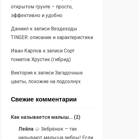
открытом грунте – просто,
эффективно и удобно
Даниил
к записи
Вездеходы
TINGER: описание и характеристики
Иван Карпов
к записи
Сорт
томатов Хрустик (гибрид)
Виктория
к записи
Загадочные
цветы, похожие на подсолнух
Свежие комментарии
Как называется малыш...
(
2
)
Лейла
Зебрёнок — так
называют малыша зебры! Если