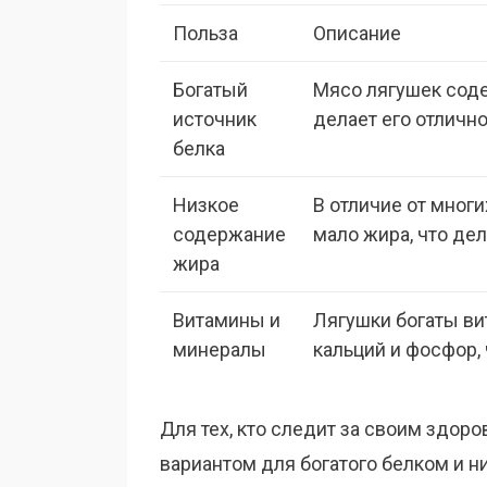
Польза
Описание
Богатый
Мясо лягушек соде
источник
делает его отличн
белка
Низкое
В отличие от мног
содержание
мало жира, что де
жира
Витамины и
Лягушки богаты вит
минералы
кальций и фосфор, 
Для тех, кто следит за своим здор
вариантом для богатого белком и н