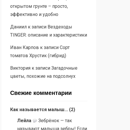
открытом грунте – просто,
эффективно и удобно
Даниил
к записи
Вездеходы
TINGER: описание и характеристики
Иван Карпов
к записи
Сорт
томатов Хрустик (гибрид)
Виктория
к записи
Загадочные
цветы, похожие на подсолнух
Свежие комментарии
Как называется малыш...
(
2
)
Лейла
Зебрёнок — так
называют малыша зебры! Если