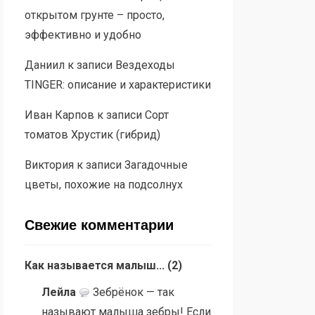
открытом грунте – просто,
эффективно и удобно
Даниил
к записи
Вездеходы
TINGER: описание и характеристики
Иван Карпов
к записи
Сорт
томатов Хрустик (гибрид)
Виктория
к записи
Загадочные
цветы, похожие на подсолнух
Свежие комментарии
Как называется малыш...
(
2
)
Лейла
Зебрёнок — так
называют малыша зебры! Если