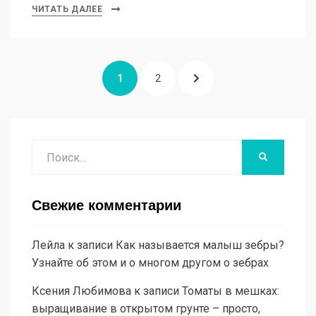
ЧИТАТЬ ДАЛЕЕ
Пагинация
СТРАНИЦА
СТРАНИЦА
СЛЕДУЮЩАЯ
1
2
записей
СТРАНИЦА
Поиск
НАЙТИ
Свежие комментарии
Лейла
к записи
Как называется малыш зебры?
Узнайте об этом и о многом другом о зебрах
Ксения Любимова
к записи
Томаты в мешках:
выращивание в открытом грунте – просто,