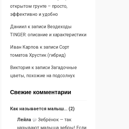
открытом грунте – просто,
эффективно и удобно
Даниил
к записи
Вездеходы
TINGER: описание и характеристики
Иван Карпов
к записи
Сорт
томатов Хрустик (гибрид)
Виктория
к записи
Загадочные
цветы, похожие на подсолнух
Свежие комментарии
Как называется малыш...
(
2
)
Лейла
Зебрёнок — так
называют малыша зебры! Если