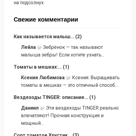
на подсолнух
Свежие комментарии
Как называется малыш...
(
2
)
Лейла
Зебрёнок — так называют
малыша зебры! Если хотите узнать...
Томаты в мешках:...
(
1
)
Ксения Любимова
Ксения: Выращивать
томаты в мешках — это отличный способ...
Вездеходы TINGER: описание...
(
1
)
Даниил
Эти вездеходы TINGER реально
впечатляют! Прочная конструкция и
мощный...
Сорт томатов Хрустик...
(
3
)