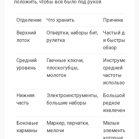
положить, чтобы всё было под рукой.
Отделение
Что хранить
Причина
Верхний
Отвёртки, наборы бит,
Частый доступ
лоток
рулетка
и быстрый
обзор
Средний
Гаечные ключи,
Инструменты
уровень
плоскогубцы,
средней
молоток
частоты
использования
Нижняя
Электроинструменты,
Большой вес,
часть
большие наборы
редкое
извлечение
Боковые
Маркер, перчатки,
Малые
карманы
мелочи
элементы,
которые