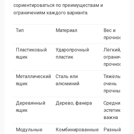
сориентироваться по преимуществам и
ограничениям каждого варианта.
Тип
Материал
Вес и
прочность
Пластиковый
Ударопрочный
Лёгкий,
ящик
пластик
ограниченная
прочность
Металлический
Сталь или
Тяжёлый,
ящик
алюминий
очень
прочный
Деревянный
Дерево, фанера
Средний вес,
ящик
эстетика
важна
Модульные
Комбинированные
Разный,