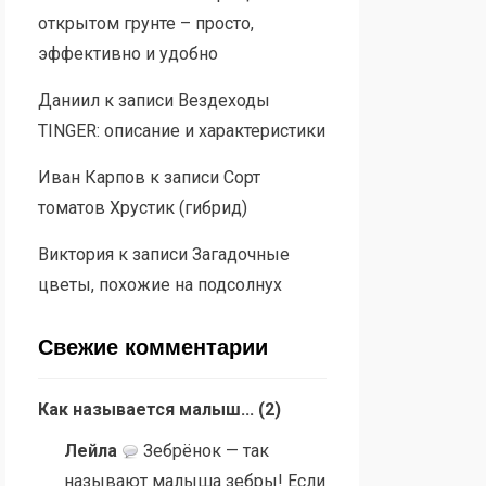
открытом грунте – просто,
эффективно и удобно
Даниил
к записи
Вездеходы
TINGER: описание и характеристики
Иван Карпов
к записи
Сорт
томатов Хрустик (гибрид)
Виктория
к записи
Загадочные
цветы, похожие на подсолнух
Свежие комментарии
Как называется малыш...
(
2
)
Лейла
Зебрёнок — так
называют малыша зебры! Если