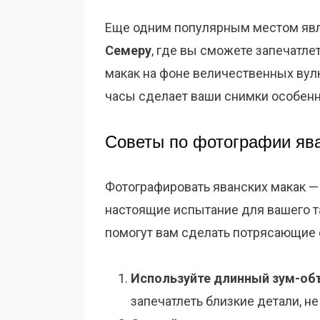
Еще одним популярным местом яв
Семеру
, где вы сможете запечатл
макак на фоне величественных вул
часы сделает ваши снимки особен
Советы по фотографии яв
Фотографировать яванских макак — э
настоящие испытание для вашего та
помогут вам сделать потрясающие 
Используйте длинный зум-об
запечатлеть близкие детали, н