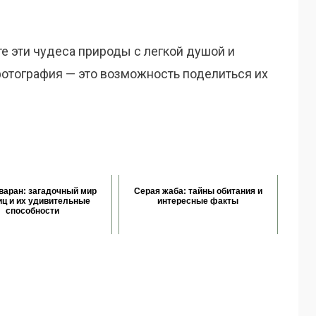
те эти чудеса природы с легкой душой и
отография — это возможность поделиться их
варан: загадочный мир
Серая жаба: тайны обитания и
ц и их удивительные
интересные факты
способности