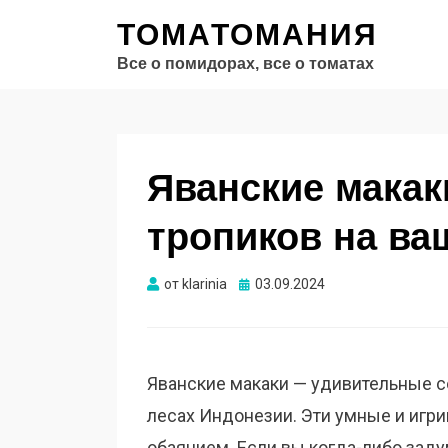
ТОМАТОМАНИЯ
Все о помидорах, все о томатах
Яванские макак
тропиков на в
Опубликовано
от
klarinia
03.09.2024
Яванские макаки — удивительные с
лесах Индонезии. Эти умные и иг
обаянием. Если вы когда-либо заду