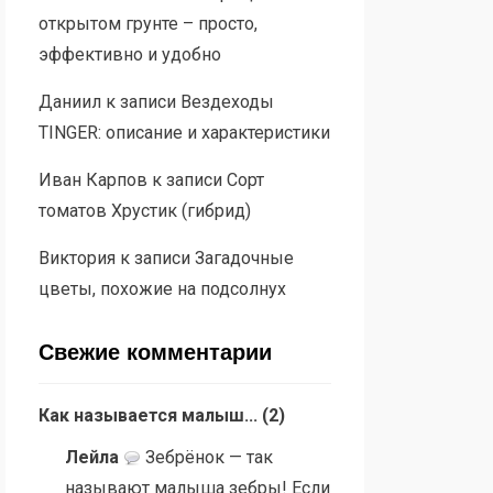
открытом грунте – просто,
эффективно и удобно
Даниил
к записи
Вездеходы
TINGER: описание и характеристики
Иван Карпов
к записи
Сорт
томатов Хрустик (гибрид)
Виктория
к записи
Загадочные
цветы, похожие на подсолнух
Свежие комментарии
Как называется малыш...
(
2
)
Лейла
Зебрёнок — так
называют малыша зебры! Если