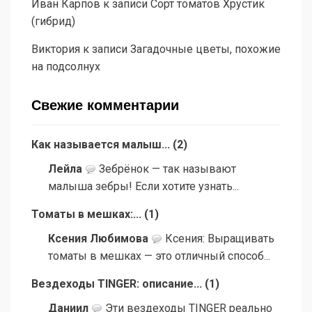
Иван Карпов
к записи
Сорт томатов Хрустик
(гибрид)
Виктория
к записи
Загадочные цветы, похожие
на подсолнух
Свежие комментарии
Как называется малыш...
(
2
)
Лейла
Зебрёнок — так называют
малыша зебры! Если хотите узнать...
Томаты в мешках:...
(
1
)
Ксения Любимова
Ксения: Выращивать
томаты в мешках — это отличный способ...
Вездеходы TINGER: описание...
(
1
)
Даниил
Эти вездеходы TINGER реально