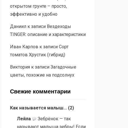
открытом грунте – просто,
эффективно и удобно
Даниил
к записи
Вездеходы
TINGER: описание и характеристики
Иван Карпов
к записи
Сорт
томатов Хрустик (гибрид)
Виктория
к записи
Загадочные
цветы, похожие на подсолнух
Свежие комментарии
Как называется малыш...
(
2
)
Лейла
Зебрёнок — так
называют малыша зебры! Если