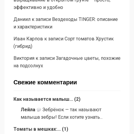
эффективно и удобно
Даниил
к записи
Вездеходы TINGER: описание
и характеристики
Иван Карпов
к записи
Сорт томатов Хрустик
(гибрид)
Виктория
к записи
Загадочные цветы, похожие
на подсолнух
Свежие комментарии
Как называется малыш...
(
2
)
Лейла
Зебрёнок — так называют
малыша зебры! Если хотите узнать...
Томаты в мешках:...
(
1
)