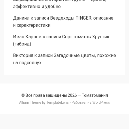
эффективно и удобно
Даниил
к записи
Вездеходы TINGER: описание
и характеристики
Иван Карпов
к записи
Сорт томатов Хрустик
(гибрид)
Виктория
к записи
Загадочные цветы, похожие
на подсолнух
© Все права защищены 2026 —
Томатомания
Allium Theme by
TemplateLens
⋅ Работает на
WordPress