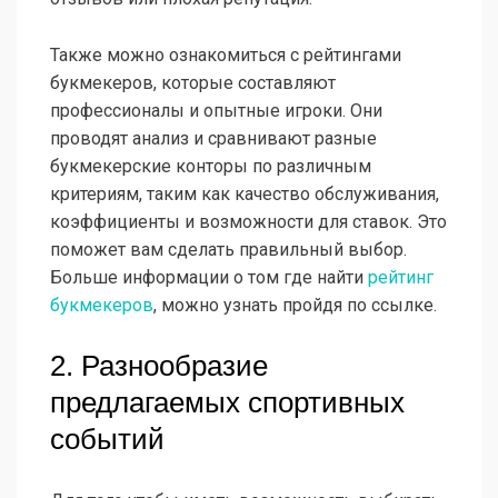
Также можно ознакомиться с рейтингами
букмекеров, которые составляют
профессионалы и опытные игроки. Они
проводят анализ и сравнивают разные
букмекерские конторы по различным
критериям, таким как качество обслуживания,
коэффициенты и возможности для ставок. Это
поможет вам сделать правильный выбор.
Больше информации о том где найти
рейтинг
букмекеров
, можно узнать пройдя по ссылке.
2. Разнообразие
предлагаемых спортивных
событий