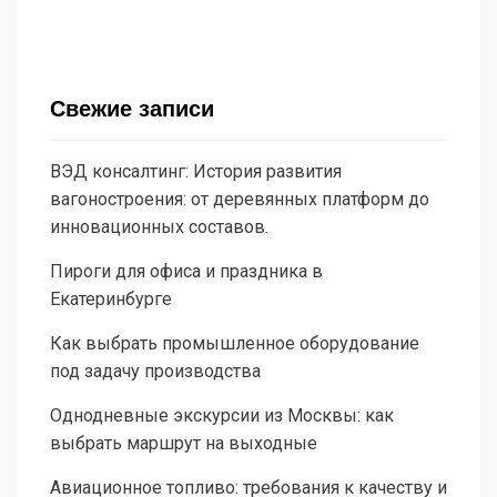
Свежие записи
ВЭД консалтинг: История развития
вагоностроения: от деревянных платформ до
инновационных составов.
Пироги для офиса и праздника в
Екатеринбурге
Как выбрать промышленное оборудование
под задачу производства
Однодневные экскурсии из Москвы: как
выбрать маршрут на выходные
Авиационное топливо: требования к качеству и