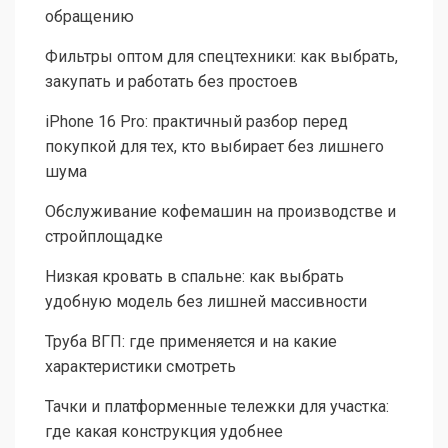
обращению
Фильтры оптом для спецтехники: как выбрать,
закупать и работать без простоев
iPhone 16 Pro: практичный разбор перед
покупкой для тех, кто выбирает без лишнего
шума
Обслуживание кофемашин на производстве и
стройплощадке
Низкая кровать в спальне: как выбрать
удобную модель без лишней массивности
Труба ВГП: где применяется и на какие
характеристики смотреть
Тачки и платформенные тележки для участка:
где какая конструкция удобнее