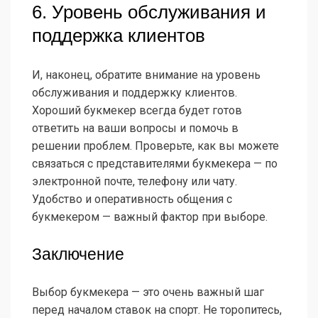
6. Уровень обслуживания и
поддержка клиентов
И, наконец, обратите внимание на уровень
обслуживания и поддержку клиентов.
Хороший букмекер всегда будет готов
ответить на ваши вопросы и помочь в
решении проблем. Проверьте, как вы можете
связаться с представителями букмекера — по
электронной почте, телефону или чату.
Удобство и оперативность общения с
букмекером — важный фактор при выборе.
Заключение
Выбор букмекера — это очень важный шаг
перед началом ставок на спорт. Не торопитесь,