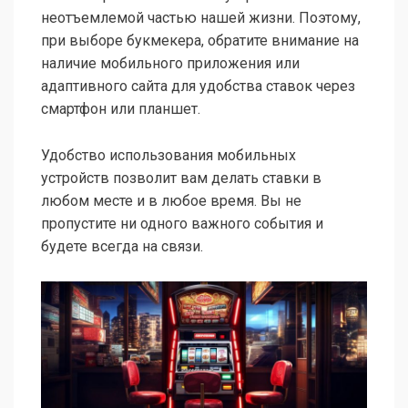
неотъемлемой частью нашей жизни. Поэтому,
при выборе букмекера, обратите внимание на
наличие мобильного приложения или
адаптивного сайта для удобства ставок через
смартфон или планшет.
Удобство использования мобильных
устройств позволит вам делать ставки в
любом месте и в любое время. Вы не
пропустите ни одного важного события и
будете всегда на связи.