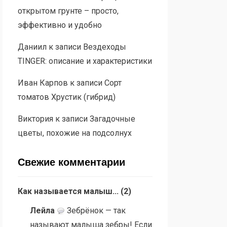
открытом грунте – просто,
эффективно и удобно
Даниил
к записи
Вездеходы
TINGER: описание и характеристики
Иван Карпов
к записи
Сорт
томатов Хрустик (гибрид)
Виктория
к записи
Загадочные
цветы, похожие на подсолнух
Свежие комментарии
Как называется малыш...
(
2
)
Лейла
Зебрёнок — так
называют малыша зебры! Если