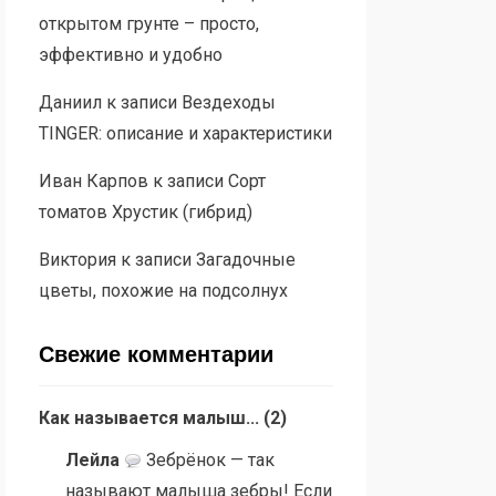
открытом грунте – просто,
эффективно и удобно
Даниил
к записи
Вездеходы
TINGER: описание и характеристики
Иван Карпов
к записи
Сорт
томатов Хрустик (гибрид)
Виктория
к записи
Загадочные
цветы, похожие на подсолнух
Свежие комментарии
Как называется малыш...
(
2
)
Лейла
Зебрёнок — так
называют малыша зебры! Если