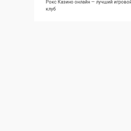
Рокс Казино онлайн — лучший игрово
по
клуб
записям