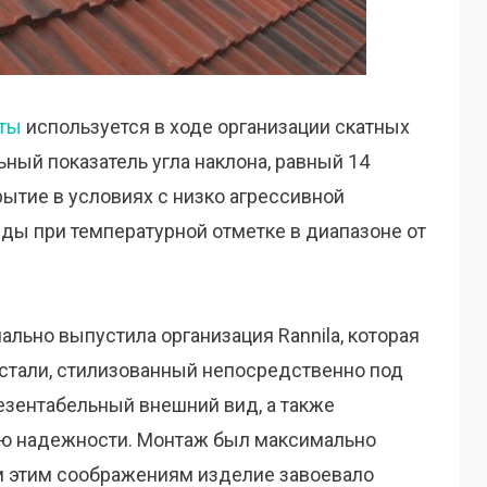
ты
используется в ходе организации скатных
ный показатель угла наклона, равный 14
рытие в условиях с низко агрессивной
ы при температурной отметке в диапазоне от
чально выпустила организация Rannila, которая
стали, стилизованный непосредственно под
езентабельный внешний вид, а также
ью надежности. Монтаж был максимально
ем этим соображениям изделие завоевало