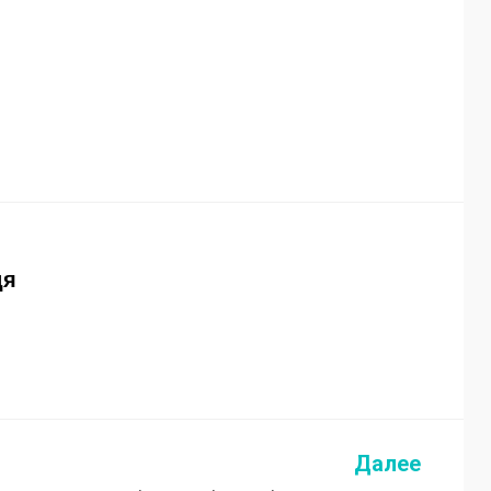
дя
Далее