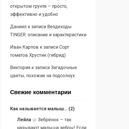
открытом грунте – просто,
эффективно и удобно
Даниил
к записи
Вездеходы
TINGER: описание и характеристики
Иван Карпов
к записи
Сорт
томатов Хрустик (гибрид)
Виктория
к записи
Загадочные
цветы, похожие на подсолнух
Свежие комментарии
Как называется малыш...
(
2
)
Лейла
Зебрёнок — так
называют малыша зебры! Если