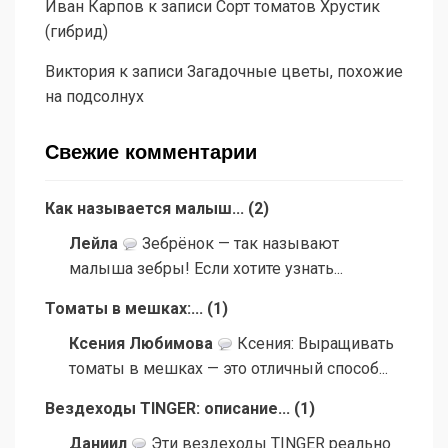
Иван Карпов
к записи
Сорт томатов Хрустик
(гибрид)
Виктория
к записи
Загадочные цветы, похожие
на подсолнух
Свежие комментарии
Как называется малыш...
(
2
)
Лейла
Зебрёнок — так называют
малыша зебры! Если хотите узнать...
Томаты в мешках:...
(
1
)
Ксения Любимова
Ксения: Выращивать
томаты в мешках — это отличный способ...
Вездеходы TINGER: описание...
(
1
)
Даниил
Эти вездеходы TINGER реально