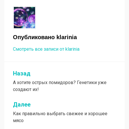
Опубликовано
klarinia
Смотреть все записи от klarinia
Назад
Навигация
А хотите острых помидоров? Генетики уже
по
создают их!
записям
Далее
Как правильно выбрать свежее и хорошее
мясо