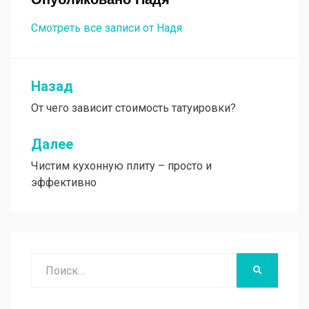
Смотреть все записи от Надя
Назад
Навигация
От чего зависит стоимость татуировки?
по
записям
Далее
Чистим кухонную плиту – просто и
эффективно
Поиск
НАЙТИ