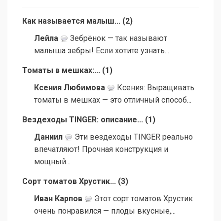
Как называется малыш...
(
2
)
Лейла
Зебрёнок — так называют
малыша зебры! Если хотите узнать...
Томаты в мешках:...
(
1
)
Ксения Любимова
Ксения: Выращивать
томаты в мешках — это отличный способ...
Вездеходы TINGER: описание...
(
1
)
Даниил
Эти вездеходы TINGER реально
впечатляют! Прочная конструкция и
мощный...
Сорт томатов Хрустик...
(
3
)
Иван Карпов
Этот сорт томатов Хрустик
очень понравился — плоды вкусные,...