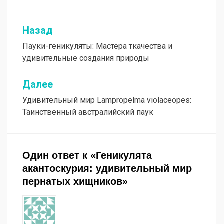
Назад
Навигация
Пауки-геникуляты: Мастера ткачества и
по
удивительные создания природы
записям
Далее
Удивительный мир Lampropelma violaceopes:
Таинственный австралийский паук
Один ответ к «Геникулята
акантоскурия: удивительный мир
пернатых хищников»