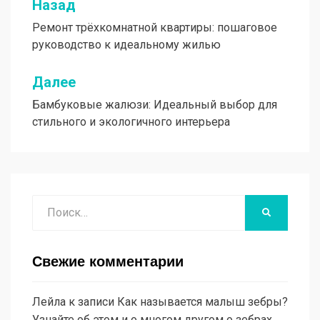
Назад
Навигация
Ремонт трёхкомнатной квартиры: пошаговое
по
руководство к идеальному жилью
записям
Далее
Бамбуковые жалюзи: Идеальный выбор для
стильного и экологичного интерьера
Поиск
НАЙТИ
Свежие комментарии
Лейла
к записи
Как называется малыш зебры?
Узнайте об этом и о многом другом о зебрах