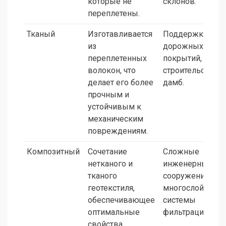
которые не
склонов.
переплетены.
Тканый
Изготавливается
Поддержка
из
дорожных
переплетенных
покрытий,
волокон, что
строительство
делает его более
дамб.
прочным и
устойчивым к
механическим
повреждениям.
Композитный
Сочетание
Сложные
нетканого и
инженерные
тканого
сооружения,
геотекстиля,
многослойные
обеспечивающее
системы
оптимальные
фильтрации.
свойства.